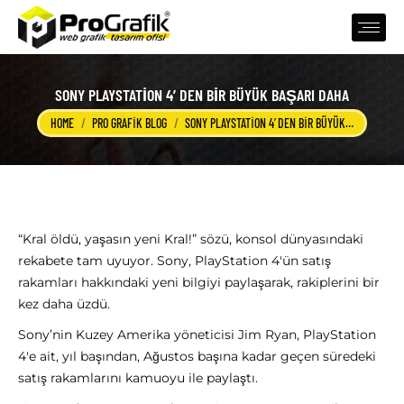
SONY PLAYSTATION 4′DEN BIR BÜYÜK BAŞARI DAHA
You are here:
HOME
PRO GRAFIK BLOG
SONY PLAYSTATION 4′DEN BIR BÜYÜK…
“Kral öldü, yaşasın yeni Kral!” sözü, konsol dünyasındaki
rekabete tam uyuyor. Sony, PlayStation 4′ün satış
rakamları hakkındaki yeni bilgiyi paylaşarak, rakiplerini bir
kez daha üzdü.
Sony’nin Kuzey Amerika yöneticisi Jim Ryan, PlayStation
4′e ait, yıl başından, Ağustos başına kadar geçen süredeki
satış rakamlarını kamuoyu ile paylaştı.