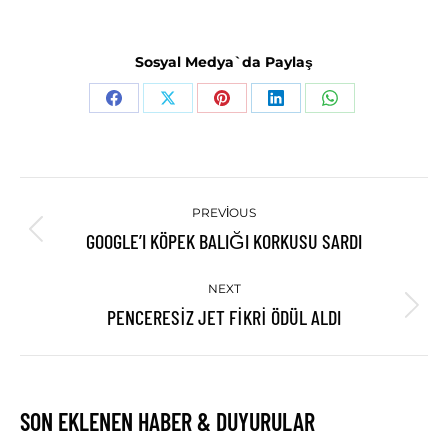
Sosyal Medya`da Paylaş
Share
Share
Share
Share
Share
on
on
on
on
on
Facebook
X
Pinterest
LinkedIn
WhatsApp
POST
PREVIOUS
NAVIGATION
GOOGLE’I KÖPEK BALIĞI KORKUSU SARDI
Previous
post:
NEXT
PENCERESIZ JET FIKRI ÖDÜL ALDI
Next
post:
SON EKLENEN HABER & DUYURULAR