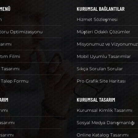
 MENÜ
KURUMSAL BAĞLANTILAR
m
Hizmet Sözleşmesi
oru Optimizasyonu
Müşteri Odaklı Çözümler
sarımı
Misyonumuz ve Vizyonumuz
tım Filmi
Mobil Uyumlu Tasarımlar
r Tasarımı
Sıkça Sorulan Sorular
i Talep Formu
Pro Grafik Site Haritası
ARIM
KURUMSAL TASARIM
rımı
Kurumsal Kimlik Tasarımı
Tasarımı
Sosyal Medya Danışmanlığı
sarımı
Online Katalog Tasarımı