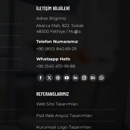
İLETİŞİM BİLGİLERİ
Adres Bilgimiz
Akarca Mah, 822. Sokak
48300 Fethiye / Muğla
Telefon Numaramız
+90 (850) 840-69-29
Whatsapp Hattı
+90 (541) 470-99-88
Find us on:
Facebook
X
Dribbble
YouTube
Linkedin
Instagram
Behance
Whatsapp
page
page
page
page
page
page
page
page
REFERANSLARIMIZ
opens
opens
opens
opens
opens
opens
opens
opens
Web Site Tasarımları
in
in
in
in
in
in
in
in
new
new
new
new
new
new
new
new
Psd Web Arayüz Tasarımları
window
window
window
window
window
window
window
window
Kurumsal Logo Tasarımları