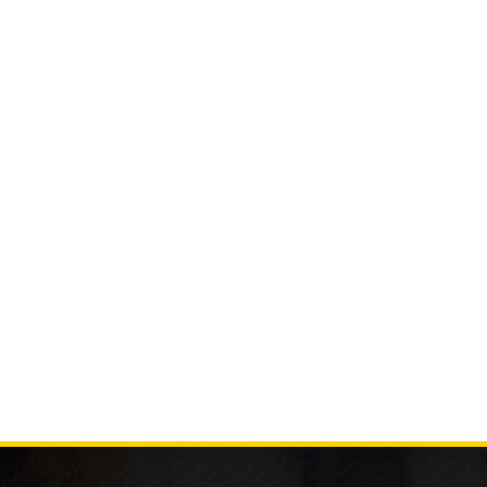
Pro Grafik Web Tasarım referanslarına
Kendileri ile iki yıldır u
baktıktan sonra görüştük, yeni açılacak
çalışmaktayız. Şu ana ka
bir firmaysanız buradan bilgi ve kaliteli
şekilde istediğimiz çalış
bir işçilik almanızda yarar var. Yaratıcı
üretemedikleri olmadı, g
tasarımları bulunan arkadaşlar. Hayal
bir ekip ve işlerinde gay
güçleri inanın sınırsız . Kendilerine
Uzun vadede çalışma tem
teşekkür ederim…
teşekkür ederim…
Adem Yüksel
Erhan Karaku
Havalı Park
Hookah Deluxe