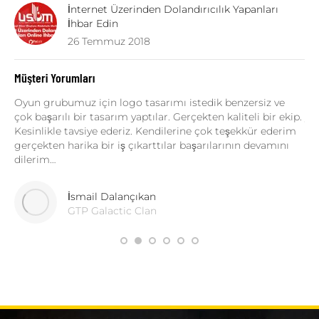
İnternet Üzerinden Dolandırıcılık Yapanları
İhbar Edin
26 Temmuz 2018
Müşteri Yorumları
 Şu
Oyun grubumuz için logo tasarımı istedik benzersiz ve
Fe
çok başarılı bir tasarım yaptılar. Gerçekten kaliteli bir ekip.
yan
Kesinlikle tavsiye ederiz. Kendilerine çok teşekkür ederim
ça
gerçekten harika bir iş çıkarttılar başarılarının devamını
ta
dilerim…
içi
İsmail Dalançıkan
GTP Galactic Clan