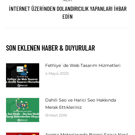
İNTERNET ÜZERINDEN DOLANDIRICILIK YAPANLARI İHBAR
Next
EDIN
post:
SON EKLENEN HABER & DUYURULAR
Fethiye`de Web Tasarım Hizmetleri
4 Mayıs 2020
Dahili Seo ve Harici Seo Hakkında
Merak Ettikleriniz
19 Mart 2019
Arama Motorlarında Birinci Sıraya Nasıl