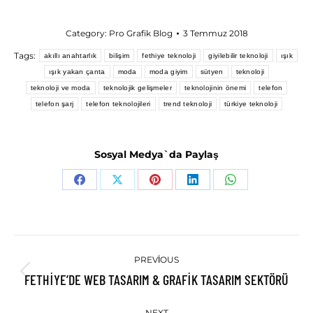
Category:
Pro Grafik Blog
3 Temmuz 2018
Tags:
akıllı anahtarlık
bilişim
fethiye teknoloji
giyilebilir teknoloji
ışık
ışık yakan çanta
moda
moda giyim
sütyen
teknoloji
teknoloji ve moda
teknolojik gelişmeler
teknolojinin önemi
telefon
telefon şarj
telefon teknolojileri
trend teknoloji
türkiye teknoloji
Sosyal Medya`da Paylaş
Share
Share
Share
Share
Share
on
on
on
on
on
Facebook
X
Pinterest
LinkedIn
WhatsApp
POST
PREVIOUS
NAVIGATION
FETHIYE’DE WEB TASARIM & GRAFIK TASARIM SEKTÖRÜ
Previous
post:
NEXT